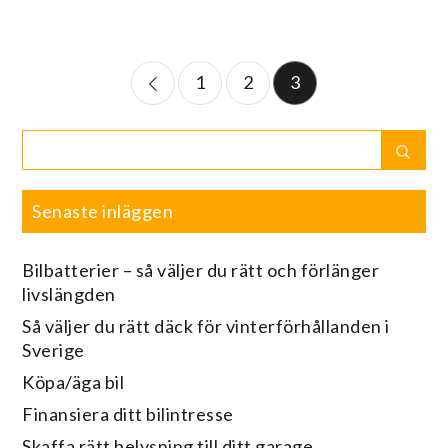
Sidnumrering
1
2
3
för
Search
Sear
for:
inlägg
Senaste inläggen
Bilbatterier – så väljer du rätt och förlänger
livslängden
Så väljer du rätt däck för vinterförhållanden i
Sverige
Köpa/äga bil
Finansiera ditt bilintresse
Skaffa rätt belysning till ditt garage