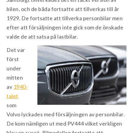
bilen, och de båda fortsatte att tillverkas till år
1929. De fortsatte att tillverka personbilar men
efter att försäljningen inte gick som de önskade
valde de att satsa på lastbilar.
Det var
först
under
mitten
av
1940-
talet
som
Volvo lyckades med försäljningen av personbilar.
De kom nämligen ut med PV444 vilket verkligen
blev en succé. Bilmodellen fortsatte att