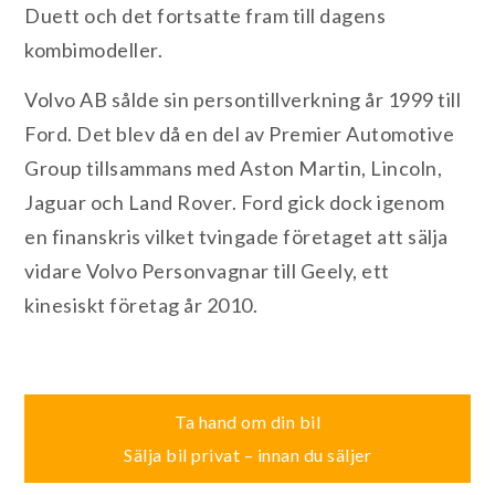
Duett och det fortsatte fram till dagens
kombimodeller.
Volvo AB sålde sin persontillverkning år 1999 till
Ford. Det blev då en del av Premier Automotive
Group tillsammans med Aston Martin, Lincoln,
Jaguar och Land Rover. Ford gick dock igenom
en finanskris vilket tvingade företaget att sälja
vidare Volvo Personvagnar till Geely, ett
kinesiskt företag år 2010.
Inläggsnavigering
Ta hand om din bil
Sälja bil privat – innan du säljer